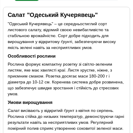
Салат "Одеський Кучерявець"
"Одеський Кучерявець" – це середньостиглий сорт
листового салату, відомий своєю невибагливістю та
стабільною врожайністю. Сорт добре підходить для
вирощування у відкритому ґрунті, забезпечуючи високу
якість зелені навіть за несприятливих умов.
Особливості рослини
Рослина формує компактну розетку зі світло-зеленим
листям, яке має хвилясті краї. Листя хрустке, ніжне, з
приємним смаком. Розетка досягає маси 180-200 г і
діаметра до 10-12 см. Коренева система добре розвинена,
що забезпечує швидке зростання і стійкість до стресових
умов.
Умови вирощування
Салат висівають у відкритий ґрунт з квітня по серпень.
Рослина стійка до низьких температур, демонструючи гарні
результати навіть за несприятливих умов. Регулярний
помірний полив сприяє утворенню соковитої зеленої маси.