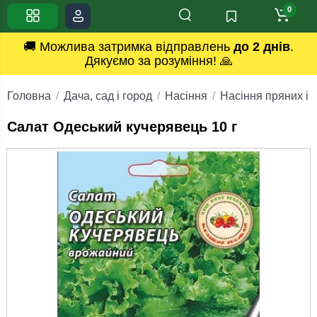
0
🚚 Можлива затримка відправлень
до 2 днів
.
Дякуємо за розуміння! 🙏
Головна
Дача, сад і город
Насіння
Насіння пряних і 
Салат Одеський кучерявець 10 г