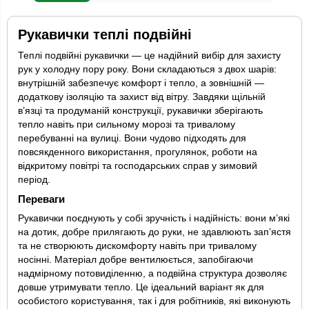
Рукавички теплі подвійні
Теплі подвійні рукавички — це надійний вибір для захисту
рук у холодну пору року. Вони складаються з двох шарів:
внутрішній забезпечує комфорт і тепло, а зовнішній —
додаткову ізоляцію та захист від вітру. Завдяки щільній
в’язці та продуманій конструкції, рукавички зберігають
тепло навіть при сильному морозі та тривалому
перебуванні на вулиці. Вони чудово підходять для
повсякденного використання, прогулянок, роботи на
відкритому повітрі та господарських справ у зимовий
період.
Переваги
Рукавички поєднують у собі зручність і надійність: вони м’які
на дотик, добре прилягають до руки, не здавлюють зап’ястя
та не створюють дискомфорту навіть при тривалому
носінні. Матеріал добре вентилюється, запобігаючи
надмірному потовиділенню, а подвійна структура дозволяє
довше утримувати тепло. Це ідеальний варіант як для
особистого користування, так і для робітників, які виконують