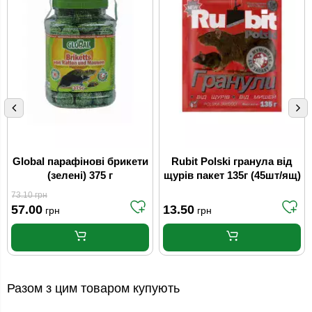
Global парафінові брикети
Rubit Polski гранула від
(зелені) 375 г
щурів пакет 135г (45шт/ящ)
73.10
грн
57.00
13.50
грн
грн
Разом з цим товаром купують