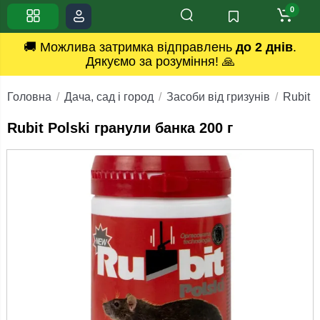
0
🚚 Можлива затримка відправлень
до 2 днів
.
Дякуємо за розуміння! 🙏
Головна
Дача, сад і город
Засоби від гризунів
Rubit P
Rubit Polski гранули банка 200 г