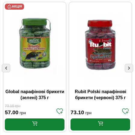
АКЦІЯ
Global парафінові брикети
Rubit Polski парафінові
(зелені) 375 г
брикети (червоні) 375 г
73.10
грн
57.00
73.10
грн
грн