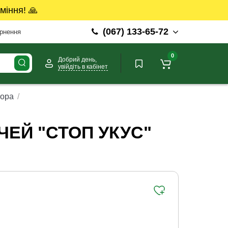
міння! 🙏
(067) 133-65-72
ернення
0
Добрий день,
увійдіть в кабінет
тора
ОЧЕЙ "СТОП УКУС"