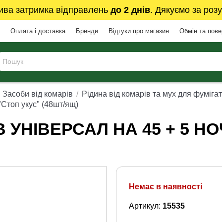
ива затримка відправлень
до 2 днів
. Дякуємо за розу
Оплата і доставка
Бренди
Відгуки про магазин
Обмін та пов
Засоби від комарів
Рідина від комарів та мух для фуміга
"Стоп укус" (48шт/ящ)
В УНІВЕРСАЛ НА 45 + 5 Н
Немає в наявності
Артикул:
15535