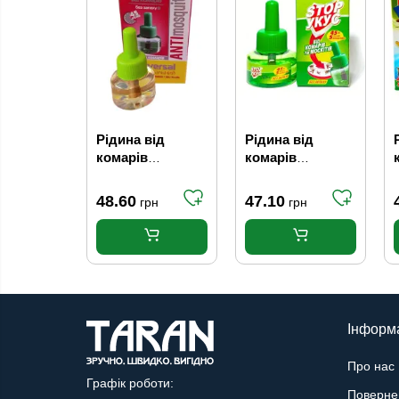
Рідина від
Рідина від
комарів
комарів
ANTImosquito
Стандарт на 45 +
без запаху для
5 ночей "Стоп
48.60
47.10
грн
грн
фумігатора, 45
укус" (48шт/ящ)
ночей / 30 мл
Інформ
Про нас
Графік роботи:
Поверне