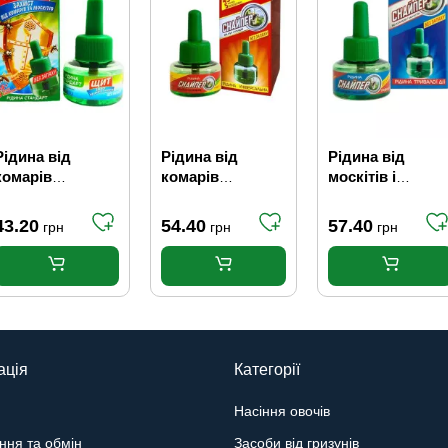
Рідина від
Рідина від
Рідина від
комарів
комарів
москітів і
Стандарт на 45 +
Стандарт на 45 +
комарів на 60 + 
5 ночей "Щит"
5 ночей Снайпер
ночей "Снайпер
43.20
54.40
57.40
грн
грн
грн
(48шт/ящ)
ація
Категорії
Насіння овочів
ння та обмін
Засоби від гризунів