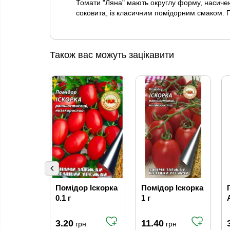
Томати "Ляна" мають округлу форму, насичений
соковита, із класичним помідорним смаком. Пл
Також вас можуть зацікавити
Помідор Іскорка
Помідор Іскорка
0.1 г
1 г
3.20
11.40
грн
грн