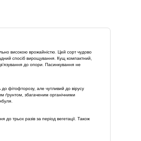
більно високою врожайністю. Цей сорт чудово
зсадний спосіб вирощування. Кущ компактний,
ідв’язування до опори. Пасинкування не
ь до фітофторозу, але чутливий до вірусу
ким ґрунтом, збагаченим органічними
ибуля.
 до трьох разів за період вегетації. Також