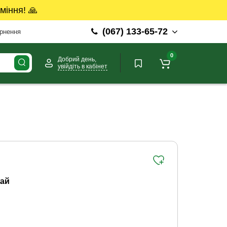
міння! 🙏
(067) 133-65-72
ернення
0
Добрий день,
увійдіть в кабінет
ай