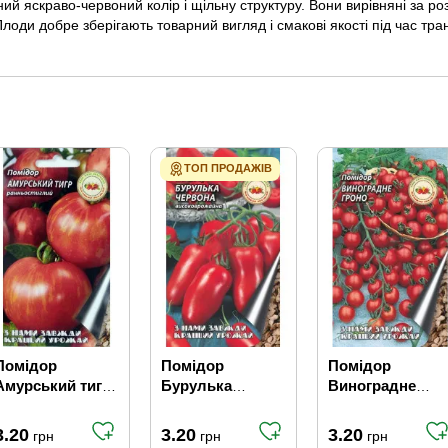
 яскраво-червоний колір і щільну структуру. Вони вирівняні за розм
оди добре зберігають товарний вигляд і смакові якості під час тран
ТОП ПРОДАЖІВ
Помідор
Помідор
Помідор
Амурський тигр
Бурулька
Виноградне
0.1 г (Кращий
червона 0.1 г
гроно 0.1 г
урожай) (20шт /
3.20
3.20
3.20
грн
грн
грн
уп) (800 шт / ящ)