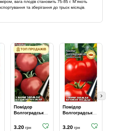
іром, вага плодів становить 75-85 г. М’якоть
спортування та зберігання до трьох місяців.
ТОП ПРОДАЖІВ
Помідор
Помідор
Помідор
Волгоградський
Волгоградський
Волгогр
323 0.1 г
5/95 0.1 г
середнь
й 5/95 1 г
3.20
3.20
11.40
грн
грн
гр