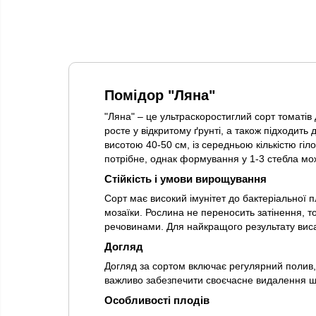
Помідор "Ляна"
"Ляна" – це ультраскоростиглий сорт томатів
росте у відкритому ґрунті, а також підходит
висотою 40-50 см, із середньою кількістю гі
потрібне, однак формування у 1-3 стебла м
Стійкість і умови вирощування
Сорт має високий імунітет до бактеріальної п
мозаїки. Рослина не переносить затінення, 
речовинами. Для найкращого результату висадж
Догляд
Догляд за сортом включає регулярний полив, 
важливо забезпечити своєчасне видалення шк
Особливості плодів