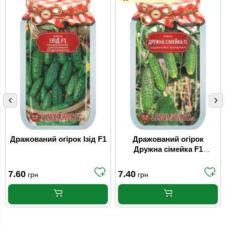
Дражований огірок Ізід F1
Дражований огірок
Дружна сімейка F1
самозапильний
7.60
7.40
грн
грн