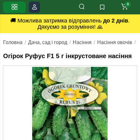
0
🚚 Можлива затримка відправлень
до 2 днів
.
Дякуємо за розуміння! 🙏
Головна
Дача, сад і город
Насіння
Насіння овочів
Огірок Руфус F1 5 г інкрустоване насіння