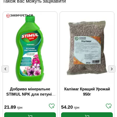
Також вас можуть зацікавити
ЗАКІНЧУЄТЬСЯ
Добриво мінеральне
Калімаг Кращий Урожай
STIMUL NPK для петуній
950г
та пеларгоній 310мл
21.89
54.20
грн
грн