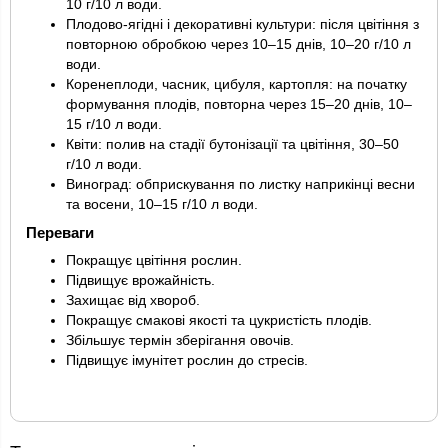
10 г/10 л води.
Плодово-ягідні і декоративні культури: після цвітіння з
повторною обробкою через 10–15 днів, 10–20 г/10 л
води.
Коренеплоди, часник, цибуля, картопля: на початку
формування плодів, повторна через 15–20 днів, 10–
15 г/10 л води.
Квіти: полив на стадії бутонізації та цвітіння, 30–50
г/10 л води.
Виноград: обприскування по листку наприкінці весни
та восени, 10–15 г/10 л води.
Переваги
Покращує цвітіння рослин.
Підвищує врожайність.
Захищає від хвороб.
Покращує смакові якості та цукристість плодів.
Збільшує термін зберігання овочів.
Підвищує імунітет рослин до стресів.