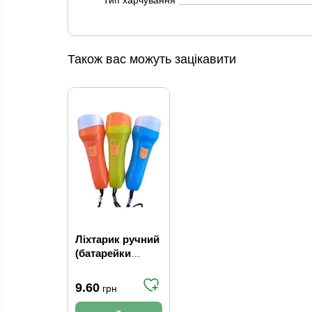
Тип харчування
Також вас можуть зацікавити
Ліхтарик ручний
(батарейки
3шт.А610)
арт.SY-316
9.60
грн
(24уп/960ящ)