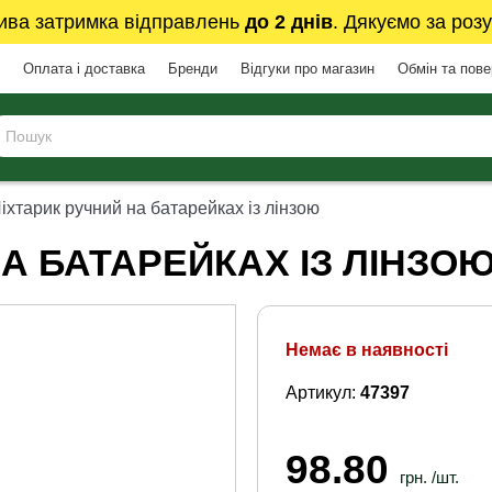
ива затримка відправлень
до 2 днів
. Дякуємо за розу
Оплата і доставка
Бренди
Відгуки про магазин
Обмін та пов
іхтарик ручний на батарейках із лінзою
А БАТАРЕЙКАХ ІЗ ЛІНЗО
Немає в наявності
Артикул:
47397
98.80
грн. /шт.