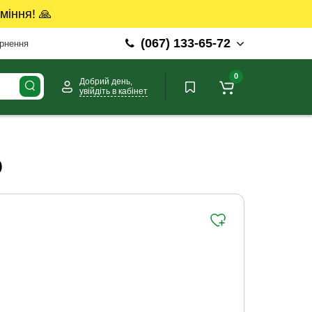
міння! 🙏
(067) 133-65-72
ернення
0
Добрий день,
увійдіть в кабінет
Ю