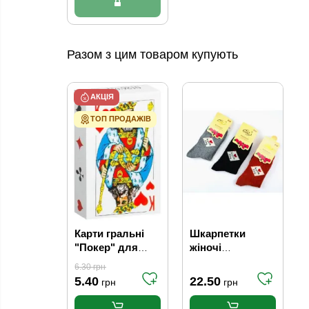
Разом з цим товаром купують
АКЦІЯ
ТОП ПРОДАЖІВ
Карти гральні
Шкарпетки
"Покер" для
жіночі
покера
нвпівшерсяні
6.30
грн
асорті Duomili
5.40
22.50
грн
грн
Yoy Love (р.36-
41)