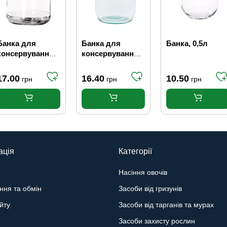
Банка для
Банка для
Банка, 0,5л
консервування
консервування,
твіст офф, 1л
1 л СКО
17.00
16.40
10.50
грн
грн
грн
ація
Категорії
Насіння овочів
ння та обмін
Засоби від гризунів
йту
Засоби від тарганів та мурах
Засоби захисту рослин