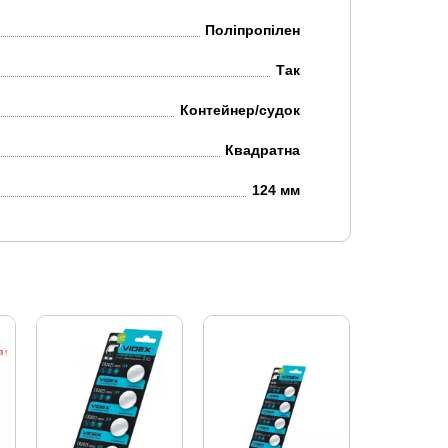
Поліпропілен
Так
Контейнер/судок
Квадратна
124 мм