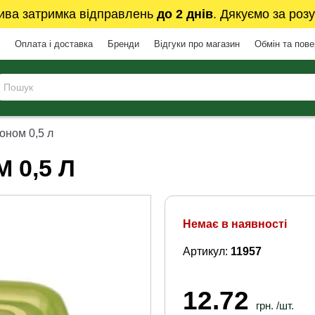
ива затримка відправлень
до 2 днів
. Дякуємо за розу
Оплата і доставка
Бренди
Відгуки про магазин
Обмін та пов
оном 0,5 л
 0,5 Л
Немає в наявності
Артикул:
11957
12.72
грн. /шт.