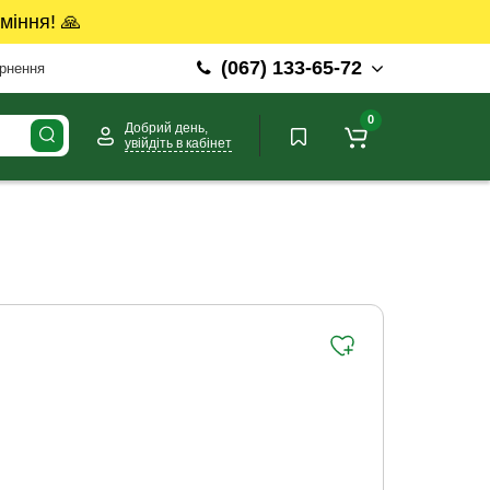
міння! 🙏
(067) 133-65-72
ернення
0
Добрий день,
увійдіть в кабінет