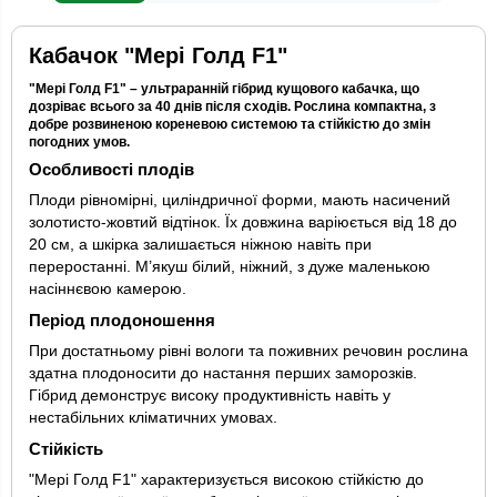
Кабачок "Мері Голд F1"
"Мері Голд F1" – ультраранній гібрид кущового кабачка, що
дозріває всього за 40 днів після сходів. Рослина компактна, з
добре розвиненою кореневою системою та стійкістю до змін
погодних умов.
Особливості плодів
Плоди рівномірні, циліндричної форми, мають насичений
золотисто-жовтий відтінок. Їх довжина варіюється від 18 до
20 см, а шкірка залишається ніжною навіть при
переростанні. М’якуш білий, ніжний, з дуже маленькою
насіннєвою камерою.
Період плодоношення
При достатньому рівні вологи та поживних речовин рослина
здатна плодоносити до настання перших заморозків.
Гібрид демонструє високу продуктивність навіть у
нестабільних кліматичних умовах.
Стійкість
"Мері Голд F1" характеризується високою стійкістю до