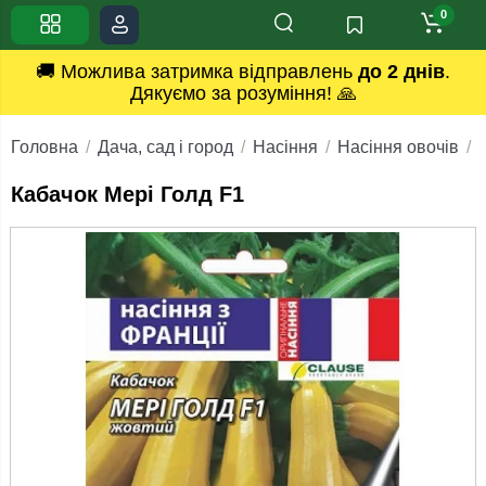
0
🚚 Можлива затримка відправлень
до 2 днів
.
Дякуємо за розуміння! 🙏
Головна
Дача, сад і город
Насіння
Насіння овочів
Кабачок Мері Голд F1