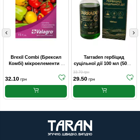
Brexil Combi (Брексил
Tarraden гербіцид
Комбі) мікроелементи в
суцільної дії 100 мл (50шт/
хелатній формі 15 г
ящ)
33.70
грн
Valagro
32.10
29.50
грн
грн