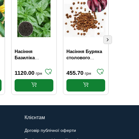
Насіння
Насіння Буряка
Насіння 
Базиліка
столового
жовтої 1 
зелений Рутан,
Опольський
кг
(Польща) кг
1120.00
455.70
58.80
грн
грн
гр
Клієнтам
Договір публічної оферти