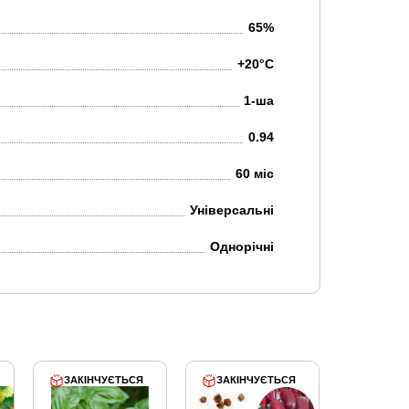
65%
+20°C
1-ша
0.94
60 міс
Універсальні
Однорічні
ЗАКІНЧУЄТЬСЯ
ЗАКІНЧУЄТЬСЯ