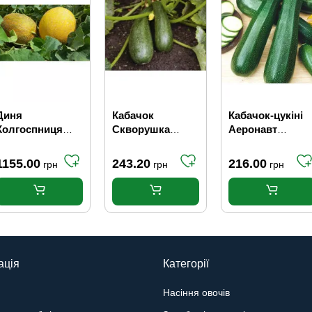
Диня
Кабачок
Кабачок-цукіні
Колгоспниця
Скворушка
Аеронавт
(вагова)
(ваговий) 1 кг
(ваговий)
1155.00
243.20
216.00
грн
грн
грн
ація
Категорії
Насіння овочів