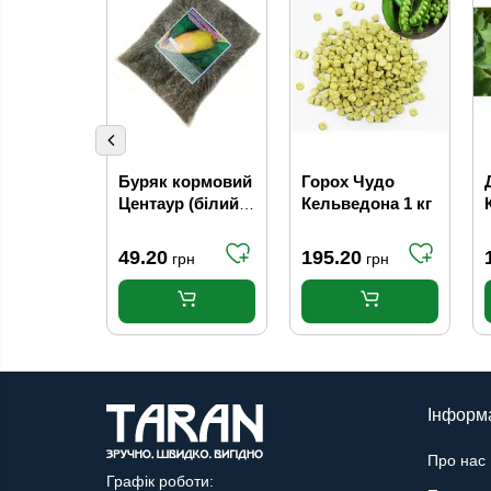
Буряк кормовий
Горох Чудо
Центаур (білий)
Кельведона 1 кг
(Україна)
(0,200кг)
49.20
195.20
грн
грн
Інформ
Про нас
Графік роботи: