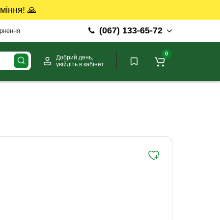
міння! 🙏
(067) 133-65-72
ернення
0
Добрий день,
увійдіть в кабінет