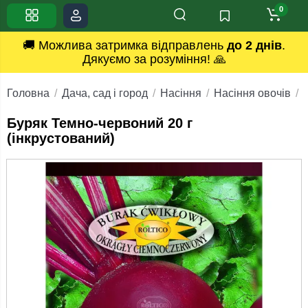
0
🚚 Можлива затримка відправлень
до 2 днів
.
Дякуємо за розуміння! 🙏
Головна
Дача, сад і город
Насіння
Насіння овочів
Буряк Темно-червоний 20 г
(інкрустований)