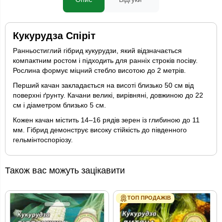
Кукурудза Спіріт
Ранньостиглий гібрид кукурудзи, який відзначається
компактним ростом і підходить для ранніх строків посіву.
Рослина формує міцний стебло висотою до 2 метрів.
Перший качан закладається на висоті близько 50 см від
поверхні ґрунту. Качани великі, вирівняні, довжиною до 22
см і діаметром близько 5 см.
Кожен качан містить 14–16 рядів зерен із глибиною до 11
мм. Гібрид демонструє високу стійкість до південного
гельмінтоспоріозу.
Також вас можуть зацікавити
ТОП ПРОДАЖІВ