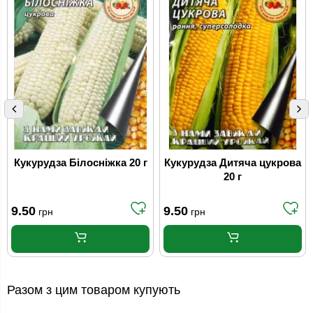
Кукурудза Білосніжка 20 г
Кукурудза Дитяча цукрова
20 г
9.50
9.50
грн
грн
Разом з цим товаром купують