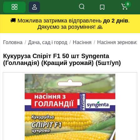
0
🚚 Можлива затримка відправлень
до 2 днів
.
Дякуємо за розуміння! 🙏
Головна
Дача, сад і город
Насіння
Насіння зернових 
Кукуруза Спiрiт F1 50 шт Syngenta
(Голландiя) (Кращий урожай) (5шт/уп)