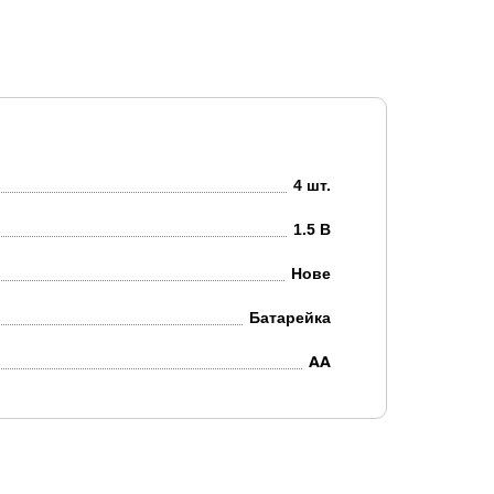
4 шт.
1.5 В
Нове
Батарейка
AA