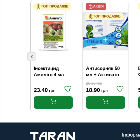
ТОП ПРОДАЖІВ
АКЦІЯ
ТОП ПРОДАЖІВ
Інсектицид
Антисорняк 50
Ампліго 4 мл
мл + Активатор
20 г
26.30
грн
23.40
18.90
грн
грн
Інформ