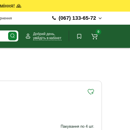
міння! 🙏
(067) 133-65-72
ернення
0
Добрий день,
увійдіть в кабінет
Пакування по 4 шт.