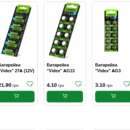
Батарейка
Батарейка
Батарейка
"Videx" 27A (12V)
"Videx" AG13
"Videx" AG3
21.90
4.10
3.10
грн
грн
грн