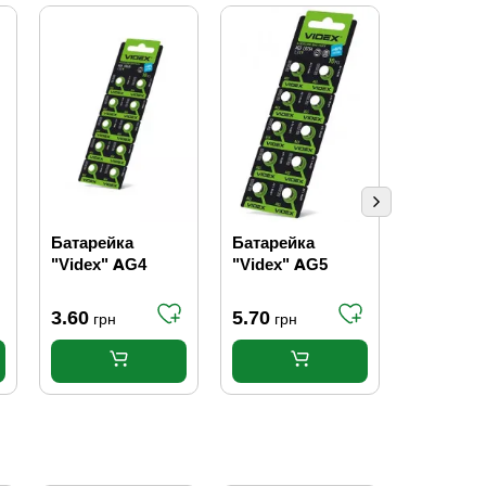
ТОП ПР
Батарейка
Батарейка
Батарей
"Videx" AG4
"Videx" AG5
"Videx" 
3.60
5.70
5.60
грн
грн
грн