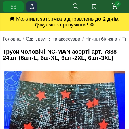
0
🚚 Можлива затримка відправлень
до 2 днів
.
Дякуємо за розуміння! 🙏
Головна
Одяг, взуття та аксесуари
Нижня білизна
Тру
Труси чоловічі NC-MAN асорті арт. 7838
24шт (6шт-L, 6ш-XL, 6шт-2ХL, 6шт-3XL)