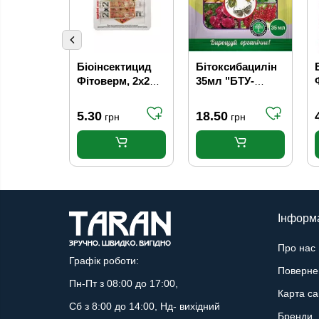
Біоінсектицид
Бітоксибацилін
Фітоверм, 2х2
35мл "БТУ-
мл
ЦЕНТР"
5.30
18.50
грн
грн
Інформ
Про нас
Графік роботи:
Поверне
Пн-Пт з 08:00 до 17:00,
Карта са
Сб з 8:00 до 14:00, Нд- вихідний
Бренди