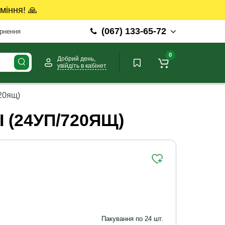
міння! 🙏
(067) 133-65-72
ернення
0
Добрий день,
увійдіть в кабінет
720ящ)
 (24УП/720ЯЩ)
Пакування по 24 шт.