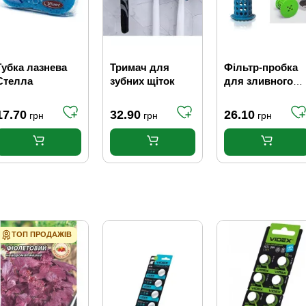
Губка лазнева
Тримач для
Фільтр-пробка
Стелла
зубних щіток
для зливного
отвору у ванній
(6 x 6 x 5 см)
17.70
32.90
26.10
грн
грн
грн
ТОП ПРОДАЖІВ