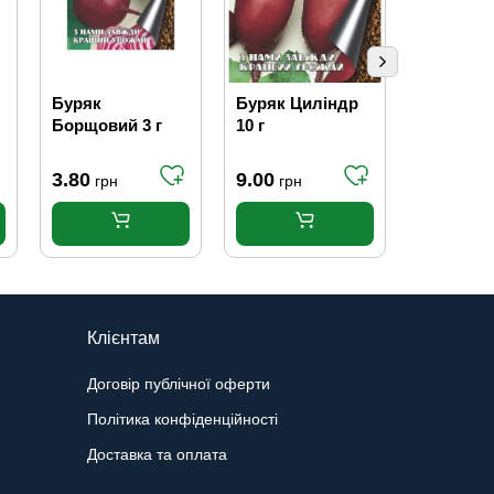
Буряк
Буряк Циліндр
Відкрив
Борщовий 3 г
10 г
для пля
3.80
9.00
4.60
грн
грн
грн
Клієнтам
Договір публічної оферти
Політика конфіденційності
Доставка та оплата