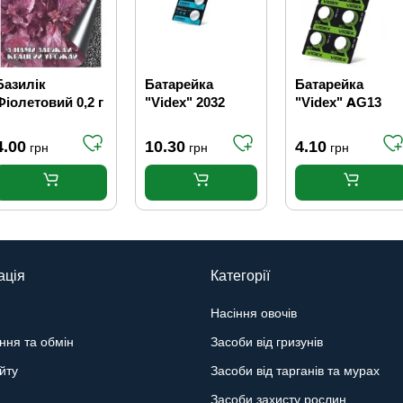
Базилік
Батарейка
Батарейка
Фіолетовий 0,2 г
"Videx" 2032
"Videx" AG13
4.00
10.30
4.10
грн
грн
грн
ація
Категорії
Насіння овочів
ння та обмін
Засоби від гризунів
йту
Засоби від тарганів та мурах
Засоби захисту рослин