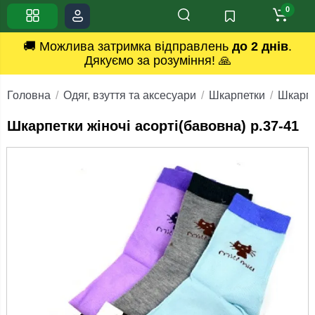
0
🚚 Можлива затримка відправлень
до 2 днів
.
Дякуємо за розуміння! 🙏
Головна
Одяг, взуття та аксесуари
Шкарпетки
Шкарпе
Шкарпетки жіночі асорті(бавовна) р.37-41