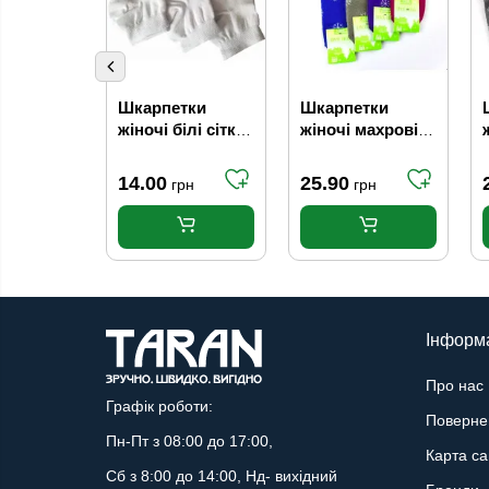
Шкарпетки
Шкарпетки
жіночі білі сітка
жіночі махрові
23-25 г (р.37-40)
Дід Мороз 23-25
р. (37-40)
14.00
25.90
грн
грн
Інформ
Про нас
Графік роботи:
Поверне
Пн-Пт з 08:00 до 17:00,
Карта са
Сб з 8:00 до 14:00, Нд- вихідний