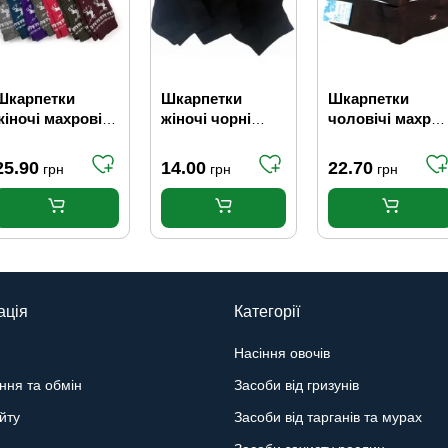
Шкарпетки
Шкарпетки
Шкарпетки
жіночі махрові
жіночі чорні
чоловічі махров
Олені 23-25 г (37-
сітка короткі 23-
стрейчеві чорні
40)
25 р. (37-40)
25-27 р. (39-42)
25.90
14.00
22.70
грн
грн
грн
ація
Категорії
Насіння овочів
ння та обмін
Засоби від гризунів
йту
Засоби від тарганів та мурах