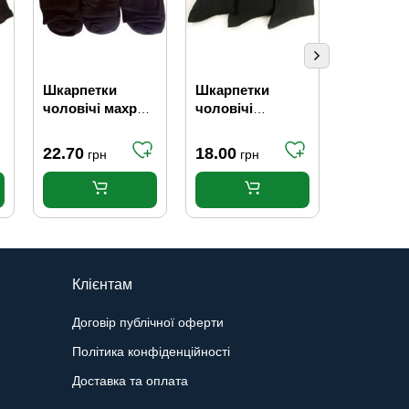
Шкарпетки
Шкарпетки
Шкарпет
і
чоловічі махрові
чоловічі
чоловічі
стрейчові чорні
напівшерстяні
однотонн
29-31р (44-46) ТМ
чорні 31р (45-46)
еластано
22.70
18.00
16.70
грн
грн
гр
"ТОП-ТАП"
31 р. (45-
Житомир
Клієнтам
Договір публічної оферти
Політика конфіденційності
Доставка та оплата