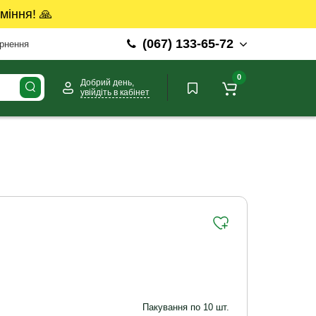
міння! 🙏
(067) 133-65-72
ернення
0
Добрий день,
увійдіть в кабінет
Пакування по 10 шт.