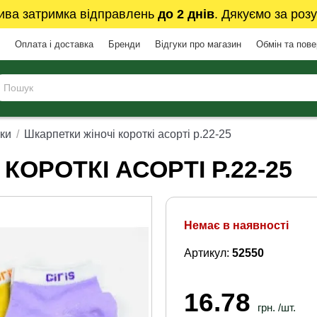
ива затримка відправлень
до 2 днів
. Дякуємо за розу
Оплата і доставка
Бренди
Відгуки про магазин
Обмін та пов
ки
Шкарпетки жіночі короткі асорті р.22-25
КОРОТКІ АСОРТІ Р.22-25
Немає в наявності
Артикул:
52550
16.78
грн. /шт.