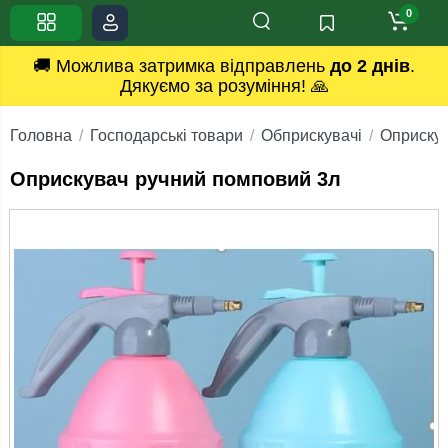
0
🚚 Можлива затримка відправлень
до 2 днів
.
Дякуємо за розуміння! 🙏
Головна
Господарські товари
Обприскувачі
Оприскув
Оприскувач ручний помповий 3л