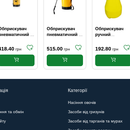
Обприскувач
Обприскувач
Обприскувач
пневматичний 5
пневматичний 8
ручний
л
л
помповий 1.8 л
418.40
515.00
192.80
грн
грн
грн
ація
Категорії
Насіння овочів
ння та обмін
Засоби від гризунів
йту
Засоби від тарганів та мурах