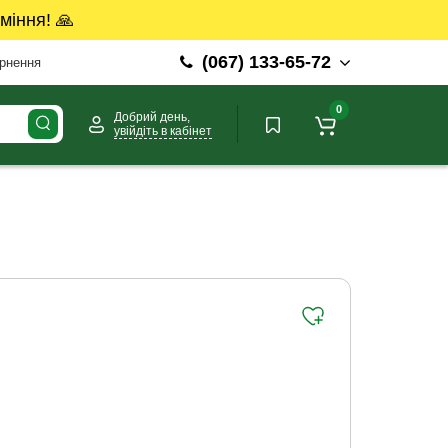
міння! 🙏
(067) 133-65-72
ернення
0
Добрий день,
увійдіть в кабінет