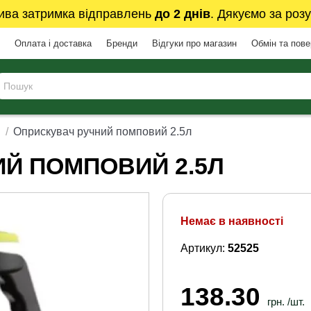
ива затримка відправлень
до 2 днів
. Дякуємо за розу
Оплата і доставка
Бренди
Відгуки про магазин
Обмін та пов
і
Оприскувач ручний помповий 2.5л
Й ПОМПОВИЙ 2.5Л
Немає в наявності
Артикул:
52525
138.30
грн. /шт.