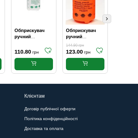
Обприскувач
Обприскувач
Обприск
ручний
ручний
насос "Р
помповий 2л
помповий 3л
144.90
грн
110.80
123.00
15.10
грн
грн
гр
Клієнтам
Договір публічної оферти
Політика конфіденційності
Доставка та оплата