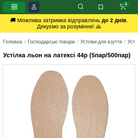
0
🚚 Можлива затримка відправлень
до 2 днів
.
Дякуємо за розуміння! 🙏
Головна
Господарські товари
Устілки для взуття
Усті
Устілка льон на латексі 44р (5пар/500пар)