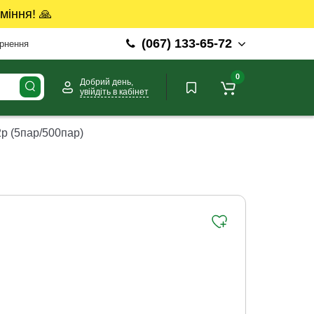
міння! 🙏
(067) 133-65-72
ернення
0
Добрий день,
увійдіть в кабінет
2р (5пар/500пар)