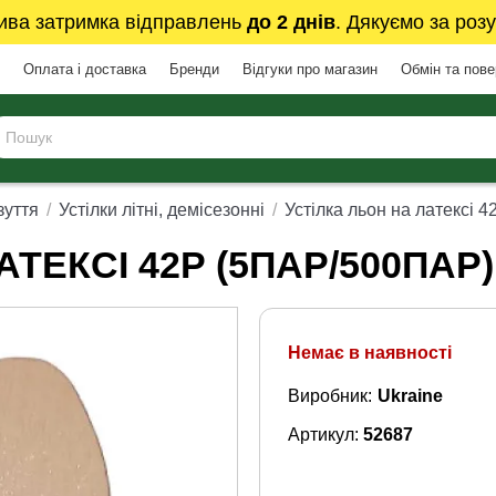
ива затримка відправлень
до 2 днів
. Дякуємо за розу
Оплата і доставка
Бренди
Відгуки про магазин
Обмін та пов
зуття
Устілки літні, демісезонні
Устілка льон на латексі 4
ТЕКСІ 42Р (5ПАР/500ПАР)
Немає в наявності
Виробник:
Ukraine
Артикул:
52687