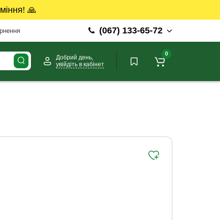
міння! 🙏
(067) 133-65-72
ернення
0
Добрий день,
увійдіть в кабінет