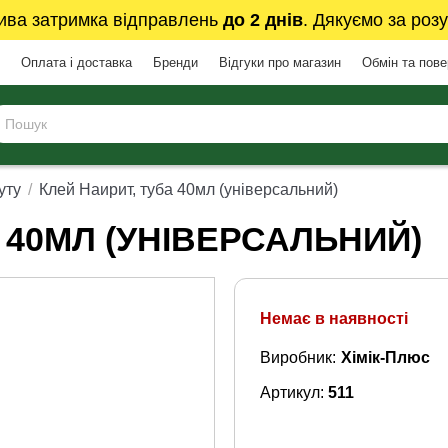
ива затримка відправлень
до 2 днів
. Дякуємо за розу
Оплата і доставка
Бренди
Відгуки про магазин
Обмін та пов
уту
Клей Наирит, туба 40мл (універсальний)
 40МЛ (УНІВЕРСАЛЬНИЙ)
Немає в наявності
Виробник:
Хімік-Плюс
Артикул:
511