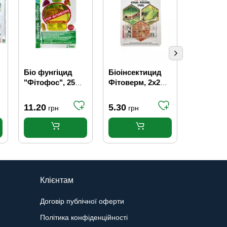
Біо фунгіцид
Біоінсектицид
Біопрепа
"Фітофос", 25
Фітоверм, 2х2
Вихор д
мл, "Квантум"
мл
приватн
сектора, 
11.20
5.30
20.60
грн
грн
гр
Клієнтам
Договір публічної оферти
Політика конфіденційності