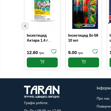
Інсектицид
Інсектицид Бі-58
Актара 1.4 г
10 мл
Syngenta
8
12.60
9.00
грн
грн
Інформ
Про нас
Графік роботи:
Поверне
Пн-Пт з 08:00 до 17:00,