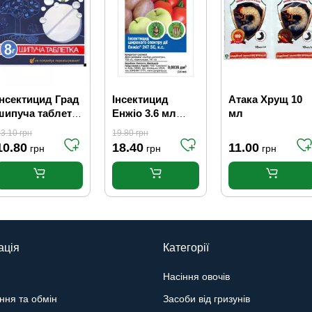
Інсектицид Град
Інсектицид
Атака Хрущ 10
шипуча таблетка
Енжіо 3.6 мл
мл
 г
Syngenta
13.10
грн
19.80
грн
10.80
18.40
11.00
грн
грн
грн
ація
Категорії
Насіння овочів
ння та обмін
Засоби від гризунів