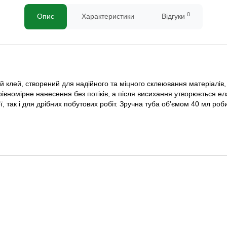
0
Опис
Характеристики
Відгуки
 клей, створений для надійного та міцного склеювання матеріалів, т
рівномірне нанесення без потіків, а після висихання утворюється ел
ї, так і для дрібних побутових робіт. Зручна туба об’ємом 40 мл р