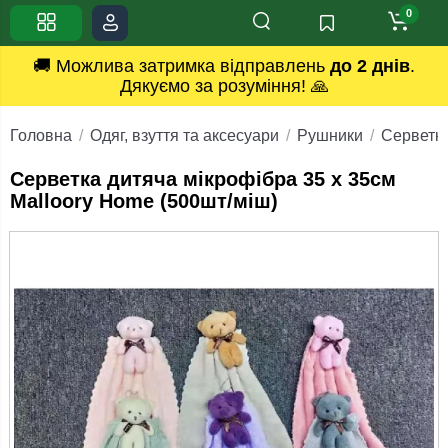
0
🚚 Можлива затримка відправлень
до 2 днів
.
Дякуємо за розуміння! 🙏
Головна
Одяг, взуття та аксесуари
Рушники
Серветка
Серветка дитяча мікрофібра 35 x 35см
Malloory Home (500шт/міш)