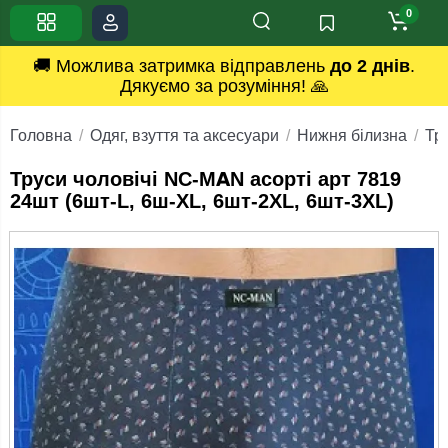
0
🚚 Можлива затримка відправлень
до 2 днів
.
Дякуємо за розуміння! 🙏
Головна
Одяг, взуття та аксесуари
Нижня білизна
Тру
Труси чоловічі NC-MAN асорті арт 7819
24шт (6шт-L, 6ш-XL, 6шт-2ХL, 6шт-3XL)