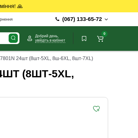
міння! 🙏
(067) 133-65-72
ернення
0
Добрий день,
увійдіть в кабінет
 7801N 24шт (8шт-5ХL, 8ш-6XL, 8шт-7ХL)
4ШТ (8ШТ-5ХL,