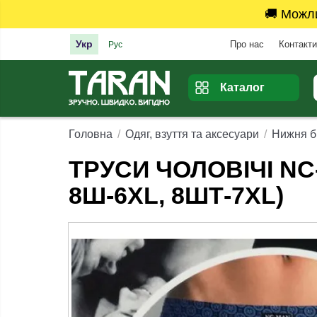
🚚 Можл
Укр
Про нас
Контакти
Рус
Каталог
Головна
Одяг, взуття та аксесуари
Нижня б
ТРУСИ ЧОЛОВІЧІ NC
8Ш-6XL, 8ШТ-7ХL)