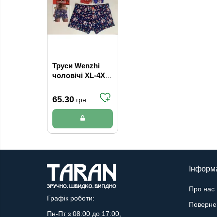
Труси Wenzhi
чоловічі XL-4XL
р. арт W3909 (24/
уп)
65.30
грн
Інформ
Про нас
Графік роботи:
Поверне
Пн-Пт з 08:00 до 17:00,