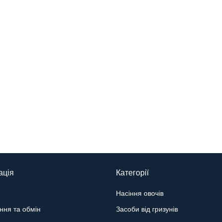
ація
Категорії
Насіння овочів
ння та обмін
Засоби від гризунів