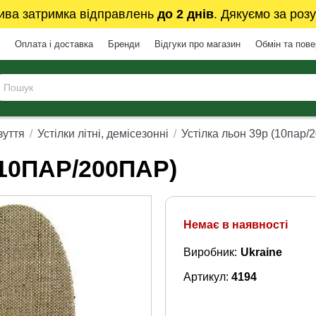
ива затримка відправлень
до 2 днів
. Дякуємо за розу
Оплата і доставка
Бренди
Відгуки про магазин
Обмін та пов
зуття
Устілки літні, демісезонні
Устілка льон 39р (10пар/
10ПАР/200ПАР)
Немає в наявності
Виробник:
Ukraine
Артикул:
4194