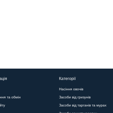
ація
Категорії
Насіння овочів
ння та обмін
Засоби від гризунів
йту
Засоби від тарганів та мурах