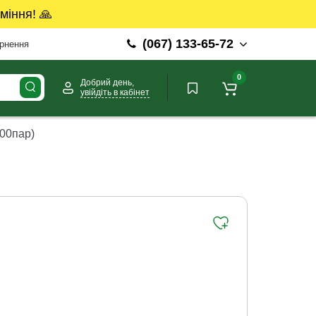
міння! 🙏
(067) 133-65-72
ернення
0
Добрий день,
увійдіть в кабінет
200пар)