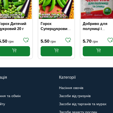
Горох Дитячий
Горох
Добриво для
цукровий 20 г
Суперцукровий
полуниці і
20 г
суниці Чистий
лист 20 г
5.50
5.50
5.70
грн
грн
грн
ація
Категорії
Насіння овочів
ння та обмін
Засоби від гризунів
йту
Засоби від тарганів та мурах
Засоби захисту рослин