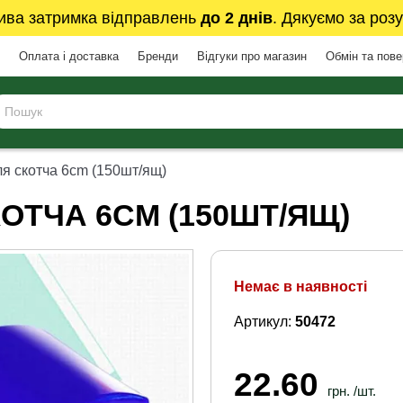
ива затримка відправлень
до 2 днів
. Дякуємо за розу
Оплата і доставка
Бренди
Відгуки про магазин
Обмін та пов
я скотча 6cm (150шт/ящ)
ОТЧА 6CM (150ШТ/ЯЩ)
Немає в наявності
Артикул:
50472
22.60
грн. /шт.