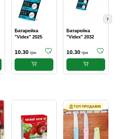
Батарейка
Батарейка
Батарей
"Videx" 2025
"Videx" 2032
"Videx" 
10.30
10.30
4.10
грн
грн
грн
ТОП ПРОДАЖІВ
ЗАКІНЧ