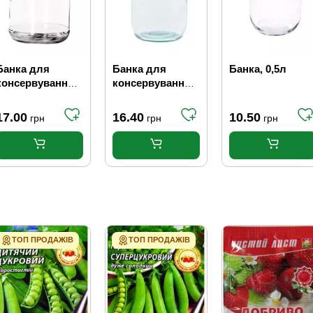
Банка для
Банка для
Банка, 0,5л
консервування
консервування,
твіст офф, 1л
1 л СКО
17.00
16.40
10.50
грн
грн
грн
ТОП ПРОДАЖІВ
ТОП ПРОДАЖІВ