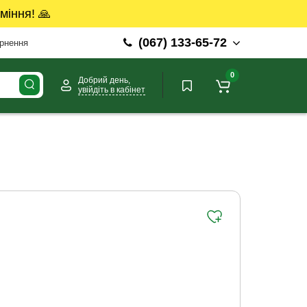
міння! 🙏
(067) 133-65-72
ернення
0
Добрий день,
увійдіть в кабінет