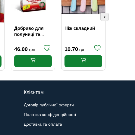
Добриво для
Ніж складний
Плівка х
полуниці та
20 м
суниці Чистий
лист 300 г
46.00
10.70
17.50
грн
грн
гр
Клієнтам
Договір публічної оферти
Політика конфіденційності
Доставка та оплата