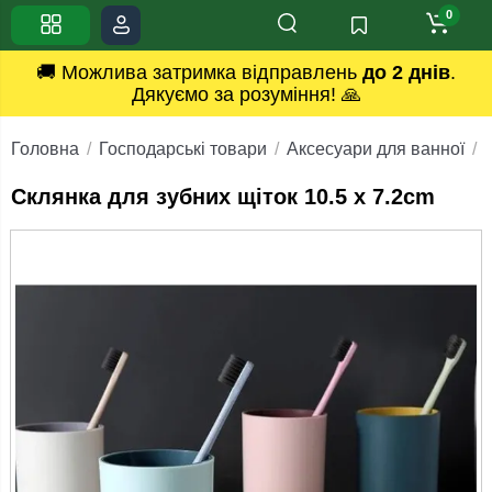
0
🚚 Можлива затримка відправлень
до 2 днів
.
Дякуємо за розуміння! 🙏
Головна
Господарські товари
Аксесуари для ванної
Склянка для зубних щіток 10.5 x 7.2cm