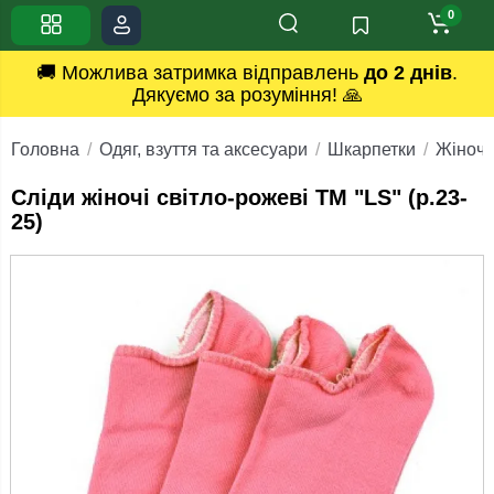
0
🚚 Можлива затримка відправлень
до 2 днів
.
Дякуємо за розуміння! 🙏
Головна
Одяг, взуття та аксесуари
Шкарпетки
Жіночі
Сліди жіночі світло-рожеві ТМ "LS" (р.23-
25)