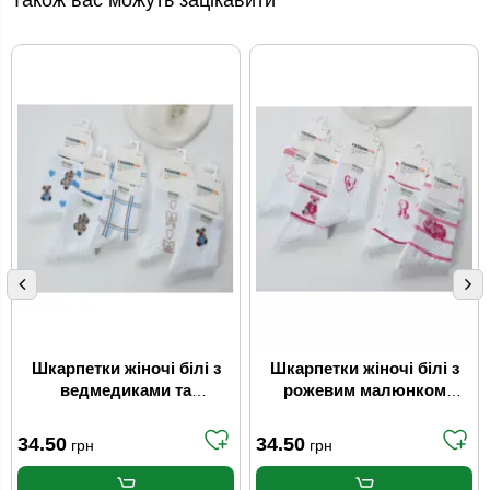
Також вас можуть зацікавити
Шкарпетки жіночі білі з
Шкарпетки жіночі білі з
ведмедиками та
рожевим малюнком
блакитними смужками
Fashion Мікс (р.22-24)
Fashion Мікс (р.22-24)
34.50
34.50
грн
грн