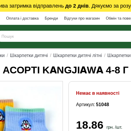
ива затримка відправлень
до 2 днів
. Дякуємо за розу
Оплата і доставка
Бренди
Відгуки про магазин
Обмін та пов
ки
Шкарпетки дитячі
Шкарпетки дитячі літні
Шкарпетки 
АСОРТІ KANGJIAWA 4-8 Г
Немає в наявності
Артикул:
51048
18.86
грн. /шт.