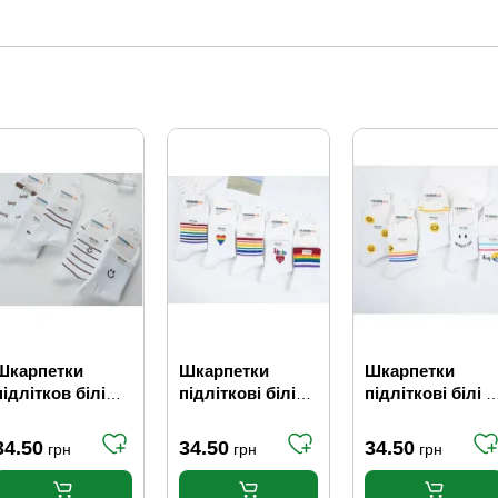
Шкарпетки
Шкарпетки
Шкарпетки
підлітков білі
підліткові білі
підліткові білі з
Fashion Smile/
Веселка Мікс
жовтими
смужка, (р.22-24)
Fashion (р.22-24)
смайликами
34.50
34.50
34.50
грн
грн
грн
Fashion (р.22-24)