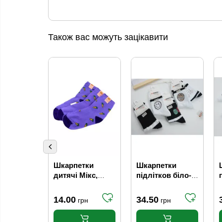
Також вас можуть зацікавити
Шкарпетки
Шкарпетки
дитячі Мікс,
підлітков білo-
бавовна,
чорні Fashion
тоненькі (р.22-
Мікс (р.22-24)
14.00
34.50
грн
грн
26)