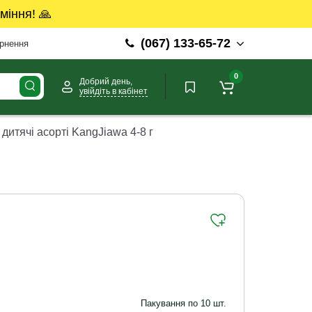
міння! 🙏
(067) 133-65-72
ернення
0
Добрий день,
увійдіть в кабінет
дитячі асорті KangJiawa 4-8 г
Пакування по 10 шт.