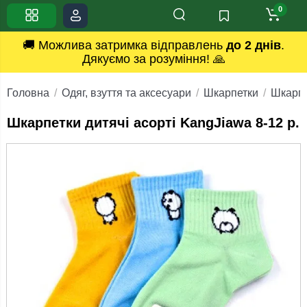
0
🚚 Можлива затримка відправлень
до 2 днів
.
Дякуємо за розуміння! 🙏
Головна
Одяг, взуття та аксесуари
Шкарпетки
Шкарпе
Шкарпетки дитячі асорті KangJiawa 8-12 р.