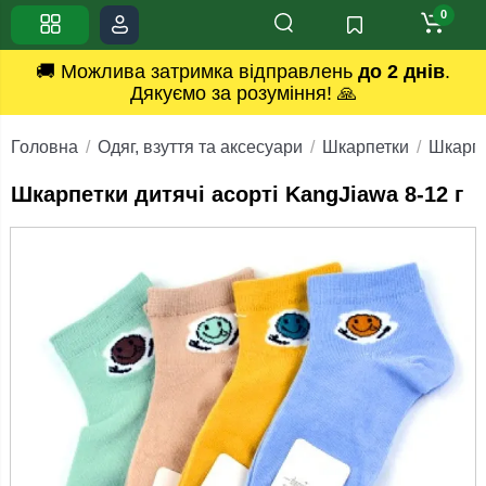
0
🚚 Можлива затримка відправлень
до 2 днів
.
Дякуємо за розуміння! 🙏
Головна
Одяг, взуття та аксесуари
Шкарпетки
Шкарпе
Шкарпетки дитячі асорті KangJiawa 8-12 г