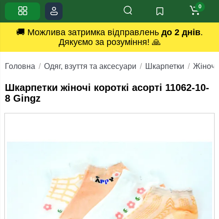
0
🚚 Можлива затримка відправлень
до 2 днів
.
Дякуємо за розуміння! 🙏
Головна
Одяг, взуття та аксесуари
Шкарпетки
Жіночі
Шкарпетки жіночі короткі асорті 11062-10-
8 Gingz