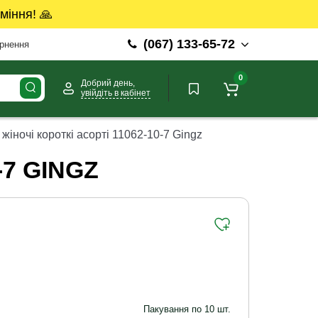
міння! 🙏
(067) 133-65-72
ернення
0
Добрий день,
увійдіть в кабінет
жіночі короткі асорті 11062-10-7 Gingz
-7 GINGZ
Пакування по 10 шт.