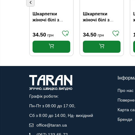
Шкарпетки
Шкарпетки
жіночі білі з
жіночі білі з
ведмедиками та
рожевим
блакитними
малюнком
34.50
34.50
грн
грн
смужками
Fashion Мікс
Fashion Мікс
(р.22-24)
(р.22-24)
Інформ
Про нас
Графік роботи:
Поверне
Пн-Пт з 08:00 до 17:00,
Карта са
Сб з 8:00 до 14:00, Нд- вихідний
Бренди
office@taran.ua
(067) 133-65-72