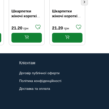
Шкарпетки
Шкарпетки
Шкарпет
жіночі короткі
жіночі короткі
жіночі ко
JINIZ Ажурні
JINIZ Кролик
JINIZ Се
-
Мікс (р.36-41)
Мікс (р.36-41)
(р.36-41)
21.20
21.20
21.20
грн
грн
гр
Клієнтам
Договір публічної оферти
Політика конфіденційності
Доставка та оплата