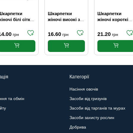
Шкарпетки
Шкарпетки
Шкарпетки
жіночі білі сітка
жіночі високі з
жіночі короткі
23-25 г (р.37-40)
малюнком
cердечки+банти
сердечко МК
ки світло/темно
14.00
16.60
21.20
грн
грн
грн
Мікс (р.36-41)
коричневі Мікс
(р.36-41)
ація
Категорії
Насіння овочів
ння та обмін
Засоби від гризунів
йту
Засоби від тарганів та мурах
Засоби захисту рослин
Добрива