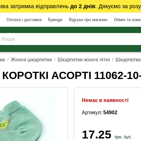
ива затримка відправлень
до 2 днів
. Дякуємо за розу
Оплата і доставка
Бренди
Відгуки про магазин
Обмін та пов
ки
Жіночі шкарпетки
Шкарпетки жіночі літні
Шкарпетки 
КОРОТКІ АСОРТІ 11062-10
Немає в наявності
Артикул:
54902
17.25
грн. /шт.