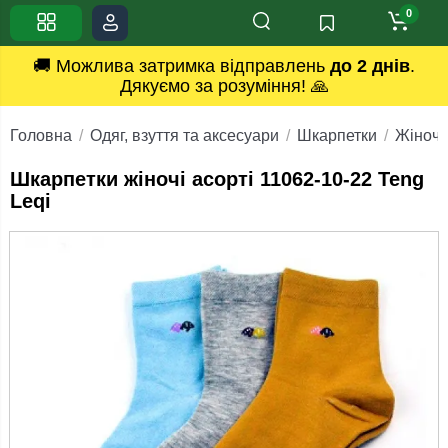
0
🚚 Можлива затримка відправлень
до 2 днів
.
Дякуємо за розуміння! 🙏
Головна
Одяг, взуття та аксесуари
Шкарпетки
Жіночі
Шкарпетки жіночі асорті 11062-10-22 Teng
Leqi