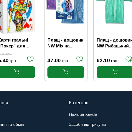
Карти гральні
Плащ - дощовик
Плащ - дощови
"Покер" для
NW Mix на
NW Рибацький
покера
кнопках
на кнопках,
.30
грн
розмір 4XL
5.40
47.00
62.10
грн
грн
грн
ація
Категорії
Насіння овочів
ння та обмін
Засоби від гризунів