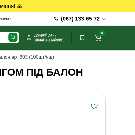
міння! 🙏
(067) 133-65-72
ернення
0
Добрий день,
увійдіть в кабінет
алон арт.603 (100шт/ящ)
ГОМ ПІД БАЛОН