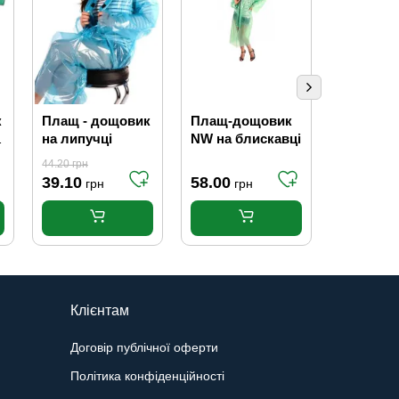
к
Плащ - дощовик
Плащ-дощовик
Сірники 
на липучці
NW на блискавці
44.20
грн
39.10
58.00
856.30
грн
грн
г
Клієнтам
Договір публічної оферти
Політика конфіденційності