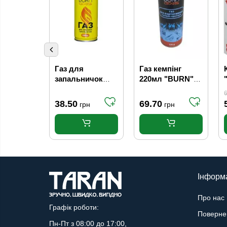
Газ для
Газ кемпінг
запальничок
220мл "BURN"
BURN 100 мл
(12уп/28ящ)
6
38.50
69.70
грн
грн
Інформ
Про нас
Графік роботи:
Поверне
Пн-Пт з 08:00 до 17:00,