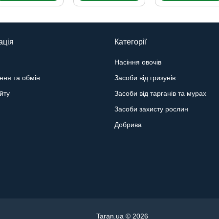
ація
Категорії
Насіння овочів
ння та обмін
Засоби від гризунів
йту
Засоби від тарганів та мурах
Засоби захисту рослин
Добрива
Taran.ua © 2026