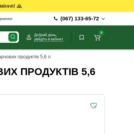
міння! 🙏
(067) 133-65-72
ернення
0
Добрий день,
увійдіть в кабінет
рчових продуктів 5,6 л
ИХ ПРОДУКТІВ 5,6