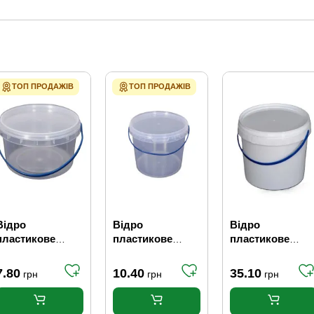
ТОП ПРОДАЖІВ
ТОП ПРОДАЖІВ
Відро
Відро
Відро
пластикове
пластикове
пластикове
харчове, 0,5л
харчове, 1 л
харчове, 3 л
7.80
10.40
35.10
грн
грн
грн