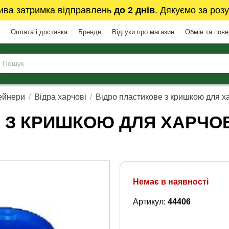
ива затримка відправлень
до 2 днів
. Дякуємо за розу
Оплата і доставка
Бренди
Відгуки про магазин
Обмін та пов
ейнери
Відра харчові
Відро пластикове з кришкою для ха
 З КРИШКОЮ ДЛЯ ХАРЧОВ
Немає в наявності
Артикул:
44406