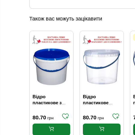
Також вас можуть зацікавити
Відро
Відро
пластикове з
пластикове
кришкою для
кругле прозоре,
харчових
10 л
80.70
80.70
грн
грн
продуктів, 10 л