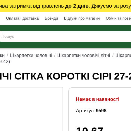
ива затримка відправлень
до 2 днів
. Дякуємо за розу
Оплата і доставка
Бренди
Відгуки про магазин
Обмін та пов
ки
Шкарпетки чоловічі
Шкарпетки чоловічі літні
Шкарпе
9-42)
СІТКА КОРОТКІ СІРІ 27-29
Немає в наявності
Артикул:
9598