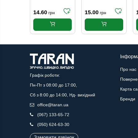
короткі чорні 25-
чорні 25 р. (39-
27 р. (39-42)
40)
14.60
15.00
грн
грн
Інформ
Про нас
Графік роботи:
Поверне
Пн-Пт з 08:00 до 17:00,
Карта са
Сб з 8:00 до 14:00, Нд- вихідний
Бренди
office@taran.ua
(067) 133-65-72
(050) 624-63-30
Замовити дзвінок