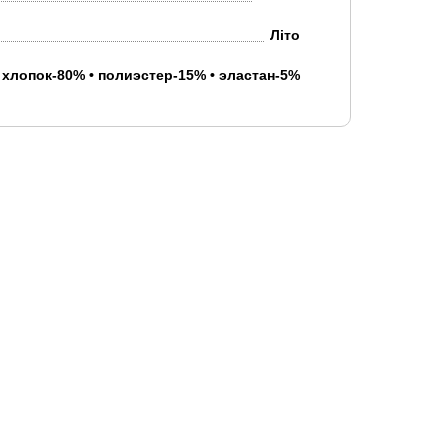
Літо
хлопок-80% • полиэстер-15% • эластан-5%