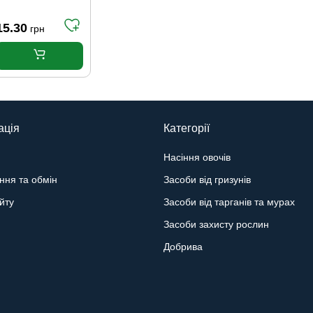
чорні 31 р. (45-
46)
15.30
грн
ація
Категорії
Насіння овочів
ння та обмін
Засоби від гризунів
йту
Засоби від тарганів та мурах
Засоби захисту рослин
Добрива