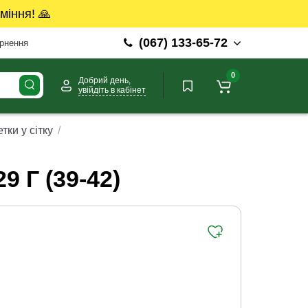
міння! 🙏
(067) 133-65-72
ернення
0
Добрий день,
увійдіть в кабінет
тки у сітку
 Г (39-42)